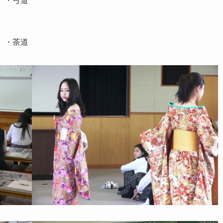
 ・弓道
 ・茶道