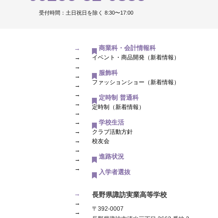
受付時間：土日祝日を除く 8:30〜17:00
→
商業科・会計情報科
→
イベント・商品開発（新着情報）
→
服飾科
→
ファッションショー（新着情報）
→
→
定時制 普通科
→
定時制（新着情報）
→
→
学校生活
→
クラブ活動方針
→
校友会
→
進路状況
→
→
入学者選抜
→
長野県諏訪実業高等学校
→
〒392-0007
→