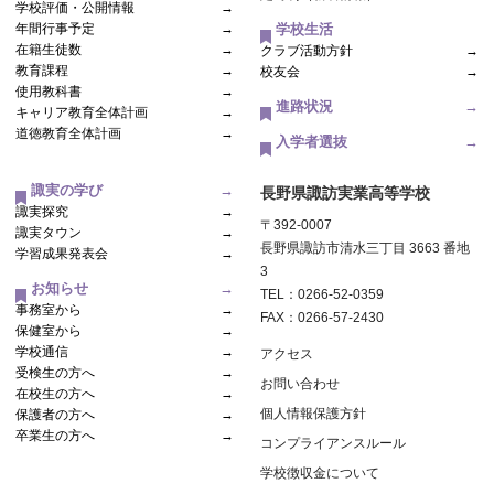
学校評価・公開情報
→
年間行事予定
→
学校生活
在籍生徒数
→
クラブ活動方針
→
教育課程
→
校友会
→
使用教科書
→
進路状況
→
キャリア教育全体計画
→
道徳教育全体計画
→
入学者選抜
→
諏実の学び
→
長野県諏訪実業高等学校
諏実探究
→
〒392-0007
諏実タウン
→
長野県諏訪市清水三丁目 3663 番地
学習成果発表会
→
3
お知らせ
→
TEL：0266-52-0359
事務室から
→
FAX：0266-57-2430
保健室から
→
学校通信
→
アクセス
受検生の方へ
→
お問い合わせ
在校生の方へ
→
個人情報保護方針
保護者の方へ
→
卒業生の方へ
→
コンプライアンスルール
学校徴収金について