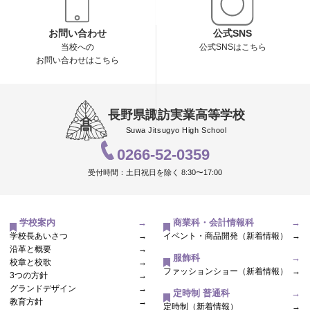
お問い合わせ
公式SNS
当校への
公式SNSはこちら
お問い合わせはこちら
長野県諏訪実業高等学校
Suwa Jitsugyo High School
0266-52-0359
受付時間：土日祝日を除く 8:30〜17:00
学校案内
→
商業科・会計情報科
→
学校長あいさつ
→
イベント・商品開発（新着情報）
→
沿革と概要
→
服飾科
→
校章と校歌
→
ファッションショー（新着情報）
→
3つの方針
→
グランドデザイン
→
定時制 普通科
→
教育方針
→
定時制（新着情報）
→