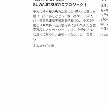
SUWAJITSUGYOプロジェクト
体験
月2
平素より本校の教育活動にご理解とご協力を
（予定
賜り、誠にありがとうございます。 このた
9:5
び、長野県諏訪実業高等学校では、令和9年
学（
度より商業科・会計情報科において新たな教
全体
育課程をスタートいたします。 社会の急速
な変化に対応し、生徒一人ひとりが「自分
20
ら...
2026年3月18日