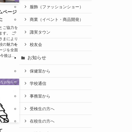
服飾（ファッションショー）
ムページ
た
商業（イベント・商品開発）
とご協力を
諏実タウン
ます。 こ
さまにより
校の魅力を
校友会
ージを全面
後は...
お知らせ
保健室から
要なお知らせ
学校通信
事務室から
受検生の方へ
在校生の方へ
て