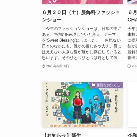
６月２０日（土）服飾科ファッショ
６月
ンショー
CH
今年のファッションショーは、日常の中に
今年
ある、“祝福”を表現したいと考え、テーマ
来校
を“Sweet Blessing”にしました。 何気ない
に提
日々のなかにも、誰かの優しさや支え、目に
徒が
は見えない大きな愛が確かに存在していると
題解
思います。そのひとつひとつは時として気...
創出
2026年6月16日
20
重要なお知らせ
【お知らせ】新生
令