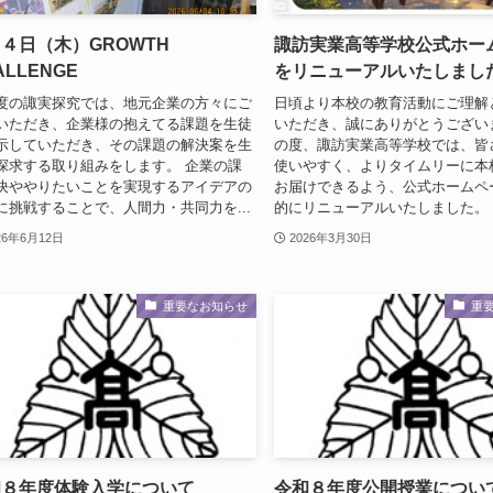
４日（木）GROWTH
諏訪実業高等学校公式ホー
ALLENGE
をリニューアルいたしまし
度の諏実探究では、地元企業の方々にご
日頃より本校の教育活動にご理解
いただき、企業様の抱えてる課題を生徒
いただき、誠にありがとうござい
示していただき、その課題の解決案を生
の度、諏訪実業高等学校では、皆
探求する取り組みをします。 企業の課
使いやすく、よりタイムリーに本
決ややりたいことを実現するアイデアの
お届けできるよう、公式ホームペ
に挑戦することで、人間力・共同力を...
的にリニューアルいたしました。 今
26年6月12日
2026年3月30日
重要なお知らせ
重
和８年度体験入学について
令和８年度公開授業につい