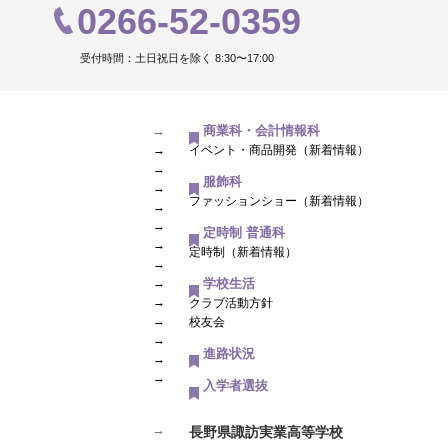
0266-52-0359
受付時間：土日祝日を除く 8:30〜17:00
→
商業科・会計情報科
→
イベント・商品開発（新着情報）
→
服飾科
→
ファッションショー（新着情報）
→
→
定時制 普通科
→
定時制（新着情報）
→
→
学校生活
→
クラブ活動方針
→
校友会
→
進路状況
→
→
入学者選抜
→
長野県諏訪実業高等学校